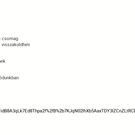
dő csomag
 visszaküldheti
nek
 módunkban
TidB8A3qLk7Ed8Thpa2f%2fB%2b7KJqN02lhXb5AaxTDY3lZCnZLtR