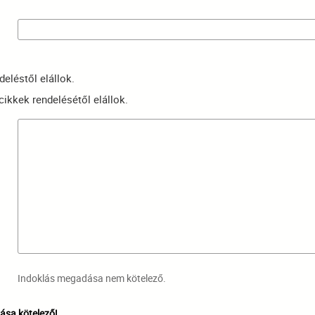
deléstől elállok.
 cikkek rendelésétől elállok.
Indoklás megadása nem kötelező.
sa kötelező!