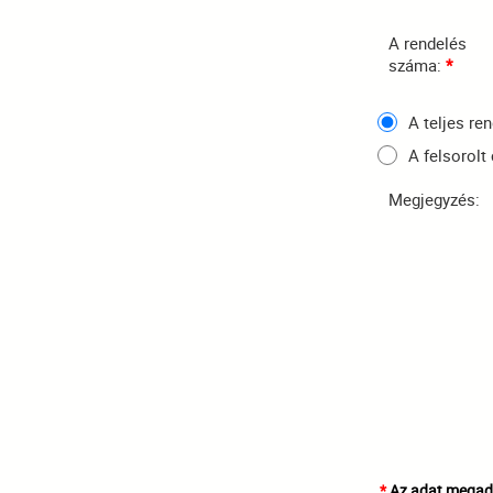
A rendelés
száma:
*
A teljes ren
A felsorolt
Megjegyzés:
*
Az adat megadá