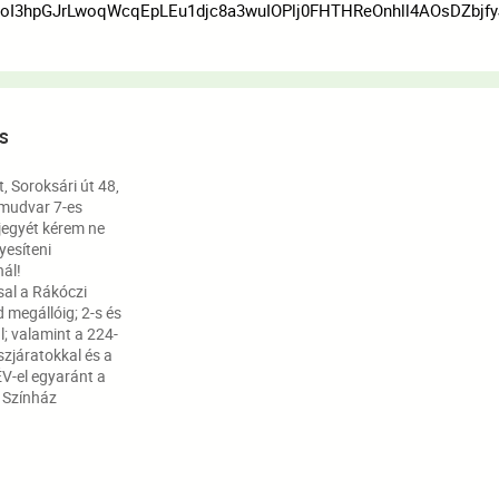
I3hpGJrLwoqWcqEpLEu1djc8a3wuIOPlj0FHTHReOnhll4AOsDZbjfy
S
 Soroksári út 48,
mudvar 7-es
jegyét kérem ne
nyesíteni
ál!
sal a Rákóczi
 megállóig; 2-s és
l; valamint a 224-
szjáratokkal és a
V-el egyaránt a
Színház