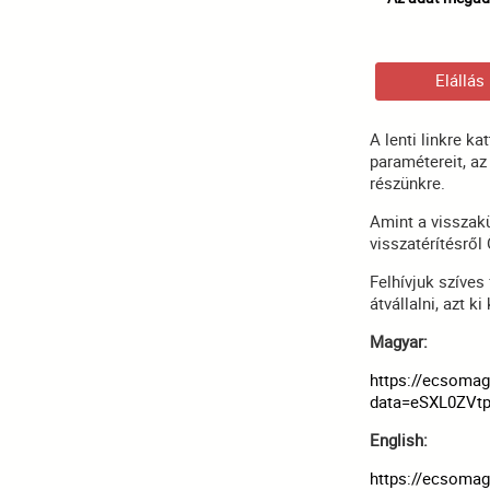
Elállás
A lenti linkre k
paramétereit, az
részünkre.
Amint a visszak
visszatérítésről
Felhívjuk szíves
átvállalni, azt k
Magyar:
https://ecsomag
data=eSXL0ZVt
English:
https://ecsomag