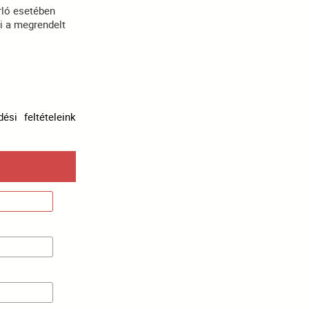
rló esetében
i a megrendelt
ési feltételeink