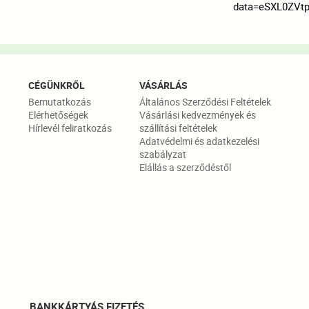
data=eSXL0ZVt
CÉGÜNKRŐL
VÁSÁRLÁS
Bemutatkozás
Általános Szerződési Feltételek
Elérhetőségek
Vásárlási kedvezmények és
Hírlevél feliratkozás
szállítási feltételek
Adatvédelmi és adatkezelési
szabályzat
Elállás a szerződéstől
BANKKÁRTYÁS FIZETÉS