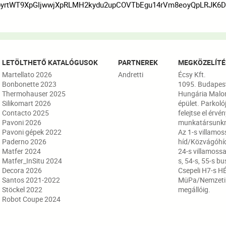
pyrtWT9XpGIjwwjXpRLMH2kydu2upCOVTbEgu14rVm8eoyQpLRJK6Do
LETÖLTHETŐ KATALÓGUSOK
PARTNEREK
MEGKÖZELÍTÉ
Martellato 2026
Andretti
Écsy Kft.
Bonbonette 2023
1095. Budapest,
Thermohauser 2025
Hungária Malo
Silikomart 2026
épület. Parkoló
Contacto 2025
felejtse el érvé
Pavoni 2026
munkatársunkn
Pavoni gépek 2022
Az 1-s villamos
Paderno 2026
híd/Közvágóhíd
Matfer 2024
24-s villamossa
Matfer_InSitu 2024
s, 54-s, 55-s bu
Decora 2026
Csepeli H7-s HÉ
Santos 2021-2022
MüPa/Nemzeti 
Stöckel 2022
megállóig.
Robot Coupe 2024