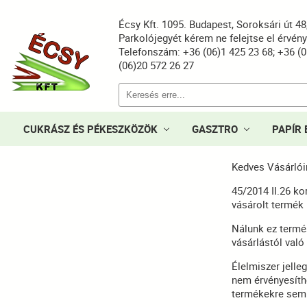
Écsy Kft. 1095. Budapest, Soroksári út 4
Parkolójegyét kérem ne felejtse el érvén
Telefonszám: +36 (06)1 425 23 68; +36 (0
(06)20 572 26 27
CUKRÁSZ ÉS PÉKESZKÖZÖK
GASZTRO
PAPÍR 
Kedves Vásárlói
45/2014 II.26 k
vásárolt termék 
Nálunk ez termé
vásárlástól való
Élelmiszer jell
nem érvényesíthe
termékekre sem é