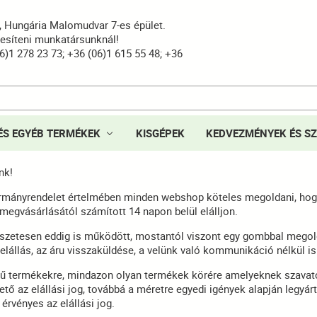
8, Hungária Malomudvar 7-es épület.
yesíteni munkatársunknál!
6)1 278 23 73; +36 (06)1 615 55 48; +36
ÉS EGYÉB TERMÉKEK
KISGÉPEK
KEDVEZMÉNYEK ÉS SZ
nk!
ormányrendelet értelmében minden webshop köteles megoldani, hog
megvásárlásától számított 14 napon belül elálljon.
szetesen eddig is működött, mostantól viszont egy gombbal megol
 elállás, az áru visszaküldése, a velünk való kommunikáció nélkül is
egű termékekre, mindazon olyan termékek körére amelyeknek szavato
tő az elállási jog, továbbá a méretre egyedi igények alapján legyárt
rvényes az elállási jog.