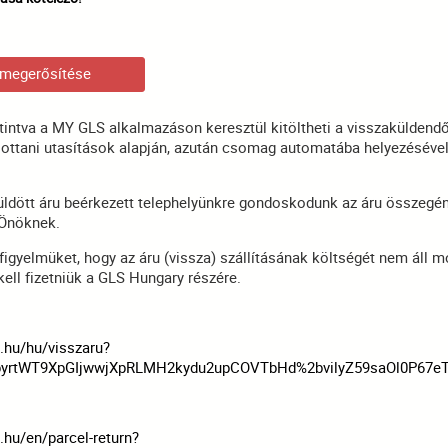
 megerősítése
attintva a MY GLS alkalmazáson keresztül kitöltheti a visszakülden
 ottani utasítások alapján, azután csomag automatába helyezésével
üldött áru beérkezett telephelyünkre gondoskodunk az áru összegé
 Önöknek.
 figyelmüket, hogy az áru (vissza) szállításának költségét nem áll
i kell fizetniük a GLS Hungary részére.
.hu/hu/visszaru?
pyrtWT9XpGIjwwjXpRLMH2kydu2upCOVTbHd%2bvilyZ59saOl0P67e
.hu/en/parcel-return?