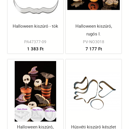
Halloween kiszúró - tök
Halloween kiszúró,
rugós I.
PA47377-09
PV-NO3018
1 383 Ft
7 177 Ft
Halloween kiszúró,
Húsvéti kiszúró készlet