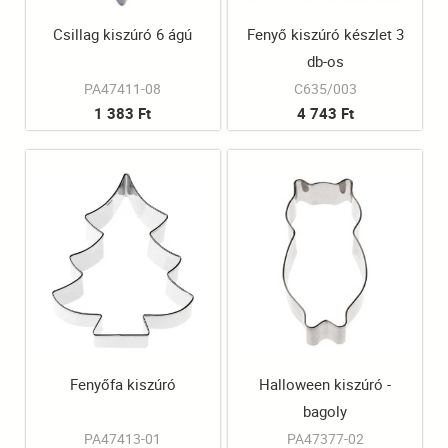
Csillag kiszúró 6 ágú
Fenyő kiszúró készlet 3
db-os
PA47411-08
C635/003
1 383 Ft
4 743 Ft
Fenyőfa kiszúró
Halloween kiszúró -
bagoly
PA47413-01
PA47377-02