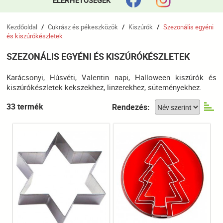
ELÉRHETŐSÉGEK
Kezdőoldal
Cukrász és pékeszközök
Kiszúrók
Szezonális egyéni
/
/
/
és kiszúrókészletek
SZEZONÁLIS EGYÉNI ÉS KISZÚRÓKÉSZLETEK
Karácsonyi, Húsvéti, Valentin napi, Halloween kiszúrók és
kiszúrókészletek kekszekhez, linzerekhez, süteményekhez.
33 termék
Rendezés: