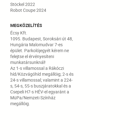
Stöckel 2022
Robot Coupe 2024
MEGKÖZELÍTÉS
Écsy Kft.
1095. Budapest, Soroksári út 48,
Hungária Malomudvar 7-es
épület. Parkolójegyét kérem ne
felejtse el érvényesíteni
munkatársunknál!
Az 1-s villamossal a Rákóczi
híd/Közvágóhíd megállóig; 2-s és
24-s villamossal; valamint a 224-
s, 54-s, 55-s buszjáratokkal és a
Csepeli H7-s HÉV-el egyaránt a
MüPa/Nemzeti Színház
megállóig.