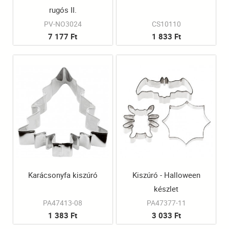
rugós II.
PV-NO3024
CS10110
7 177 Ft
1 833 Ft
Karácsonyfa kiszúró
Kiszúró - Halloween
készlet
PA47413-08
PA47377-11
1 383 Ft
3 033 Ft