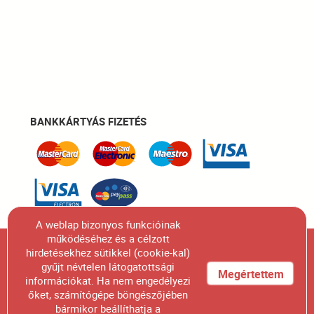
BANKKÁRTYÁS FIZETÉS
A weblap bizonyos funkcióinak
működéséhez és a célzott
Figyelem! A honlapunkon szereplő összes termék
hirdetésekhez sütikkel (cookie-kal)
gyűjt névtelen látogatottsági
fényképének engedélyünk nélküli felhasználása,
Megértettem
információkat. Ha nem engedélyezi
sokszorosítása, kiadványban való megjelentetése
őket, számítógépe böngészőjében
bármikor beállíthatja a
szigorúan tilos.