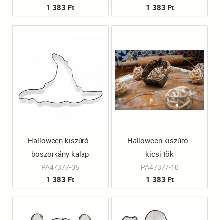
1 383 Ft
1 383 Ft
Halloween kiszúró -
Halloween kiszúró -
boszorkány kalap
kicsi tök
PA47377-05
PA47377-10
1 383 Ft
1 383 Ft