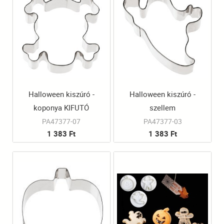
Halloween kiszúró -
Halloween kiszúró -
koponya KIFUTÓ
szellem
TERMÉK
PA47377-07
PA47377-03
1 383 Ft
1 383 Ft