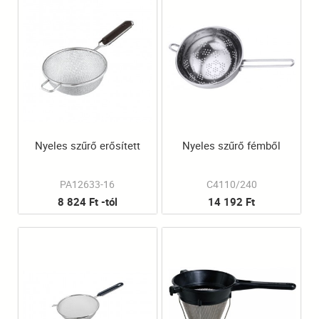
Nyeles szűrő erősített
Nyeles szűrő fémből
PA12633-16
C4110/240
8 824 Ft -tól
14 192 Ft