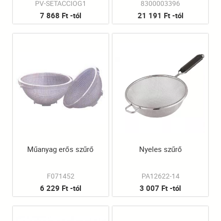
PV-SETACCIOG1
8300003396
7 868 Ft -tól
21 191 Ft -tól
Műanyag erős szűrő
Nyeles szűrő
F071452
PA12622-14
6 229 Ft -tól
3 007 Ft -tól