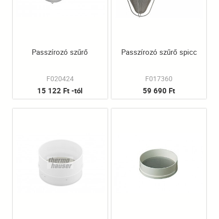
Passzírozó szűrő
Passzírozó szűrő spicc
F020424
F017360
15 122 Ft -tól
59 690 Ft