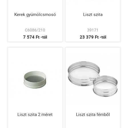
Kerek gyümölcsmosó
Liszt szita
C6086/210
39171
7 574 Ft -tól
23 379 Ft -tól
Liszt szita 2 méret
Liszt szita fémből