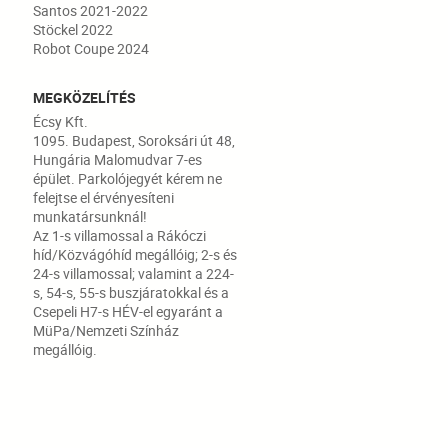
Santos 2021-2022
Stöckel 2022
Robot Coupe 2024
MEGKÖZELÍTÉS
Écsy Kft.
1095. Budapest, Soroksári út 48,
Hungária Malomudvar 7-es
épület. Parkolójegyét kérem ne
felejtse el érvényesíteni
munkatársunknál!
Az 1-s villamossal a Rákóczi
híd/Közvágóhíd megállóig; 2-s és
24-s villamossal; valamint a 224-
s, 54-s, 55-s buszjáratokkal és a
Csepeli H7-s HÉV-el egyaránt a
MüPa/Nemzeti Színház
megállóig.