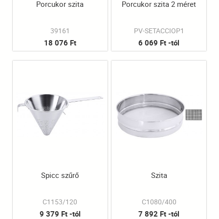
Porcukor szita
Porcukor szita 2 méret
39161
PV-SETACCIOP1
18 076 Ft
6 069 Ft -tól
Spicc szűrő
Szita
C1153/120
C1080/400
9 379 Ft -tól
7 892 Ft -tól