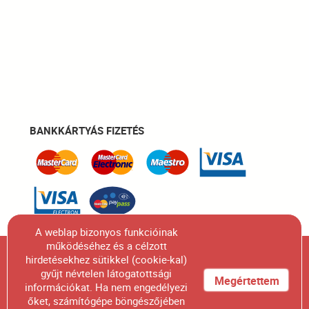
BANKKÁRTYÁS FIZETÉS
A weblap bizonyos funkcióinak
működéséhez és a célzott
Figyelem! A honlapunkon szereplő összes termék
hirdetésekhez sütikkel (cookie-kal)
gyűjt névtelen látogatottsági
fényképének engedélyünk nélküli felhasználása,
Megértettem
információkat. Ha nem engedélyezi
sokszorosítása, kiadványban való megjelentetése
őket, számítógépe böngészőjében