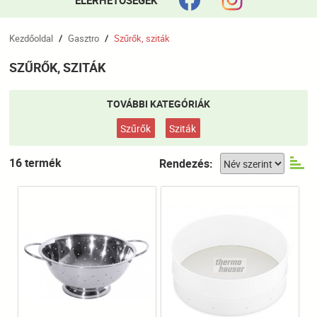
ELÉRHETŐSÉGEK
Kezdőoldal
Gasztro
Szűrők, sziták
/
/
SZŰRŐK, SZITÁK
TOVÁBBI KATEGÓRIÁK
Szűrők
Sziták
16 termék
Rendezés: