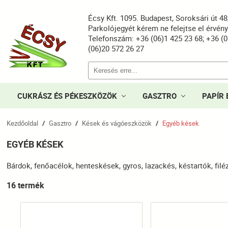
Écsy Kft. 1095. Budapest, Soroksári út 4
Parkolójegyét kérem ne felejtse el érvén
Telefonszám: +36 (06)1 425 23 68; +36 (0
(06)20 572 26 27
CUKRÁSZ ÉS PÉKESZKÖZÖK
GASZTRO
PAPÍR 
Kezdőoldal
Gasztro
Kések és vágóeszközök
Egyéb kések
/
/
/
EGYÉB KÉSEK
Bárdok, fenőacélok, henteskések, gyros, lazackés, késtartók, fi
16 termék