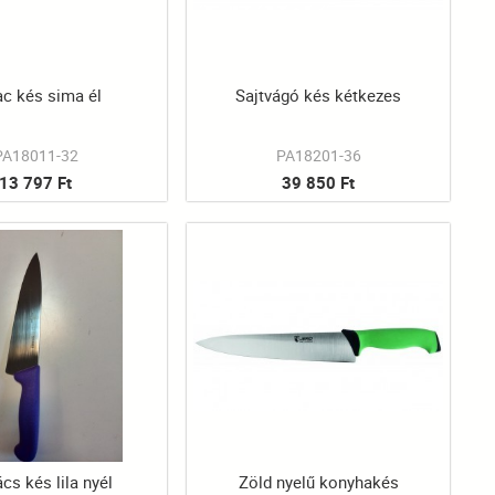
ac kés sima él
Sajtvágó kés kétkezes
PA18011-32
PA18201-36
13 797 Ft
39 850 Ft
cs kés lila nyél
Zöld nyelű konyhakés