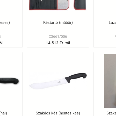
neses)
Késtartó (műbőr)
Laz
5
C3661/006
ól
14 512 Ft -tól
hal)
Szakács kés (hentes kés)
Szaká