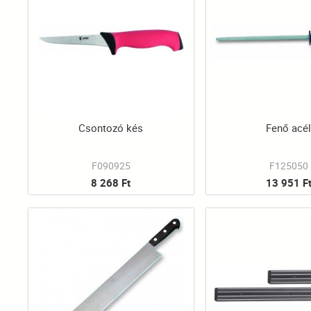
Csontozó kés
Fenő acé
F090925
F125050
8 268 Ft
13 951 F