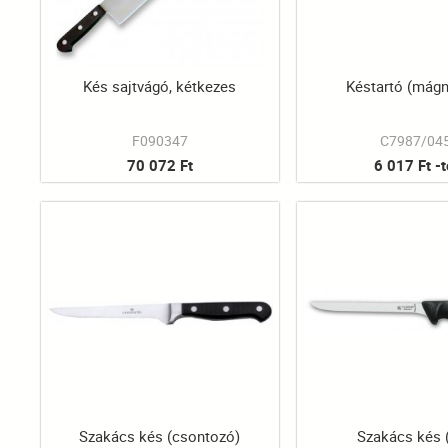
Kés sajtvágó, kétkezes
Késtartó (mág
F090347
C7987/04
70 072 Ft
6 017 Ft -t
Szakács kés (csontozó)
Szakács kés (