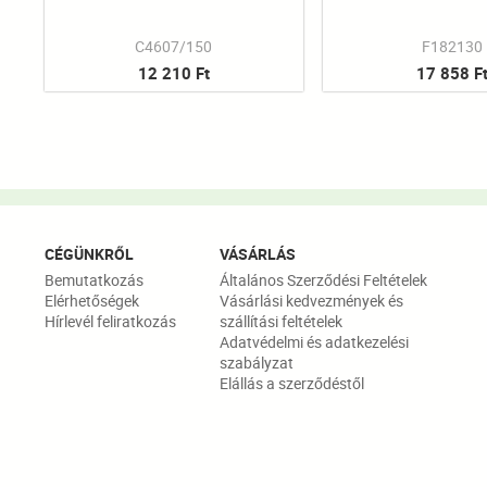
C4607/150
F182130
12 210 Ft
17 858 F
CÉGÜNKRŐL
VÁSÁRLÁS
Bemutatkozás
Általános Szerződési Feltételek
Elérhetőségek
Vásárlási kedvezmények és
Hírlevél feliratkozás
szállítási feltételek
Adatvédelmi és adatkezelési
szabályzat
Elállás a szerződéstől