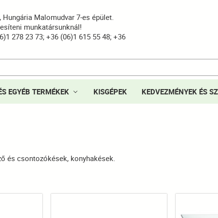
8, Hungária Malomudvar 7-es épület.
yesíteni munkatársunknál!
6)1 278 23 73; +36 (06)1 615 55 48; +36
ÉS EGYÉB TERMÉKEK
KISGÉPEK
KEDVEZMÉNYEK ÉS SZ
léző és csontozókések, konyhakések.