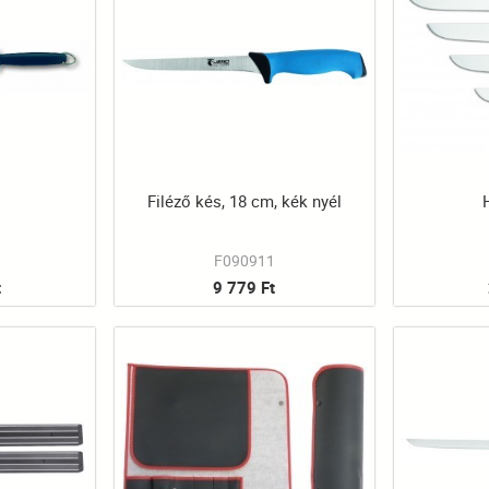
l
Filéző kés, 18 cm, kék nyél
F090911
t
9 779 Ft