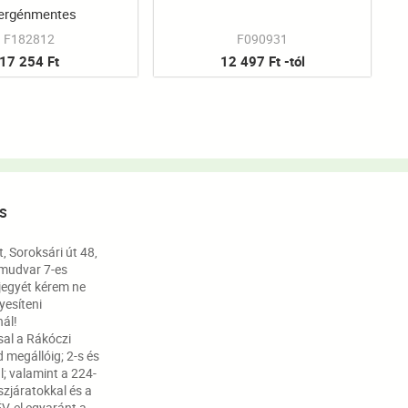
lergénmentes
F182812
F090931
17 254 Ft
12 497 Ft -tól
S
 Soroksári út 48,
mudvar 7-es
jegyét kérem ne
nyesíteni
ál!
sal a Rákóczi
 megállóig; 2-s és
l; valamint a 224-
szjáratokkal és a
V-el egyaránt a