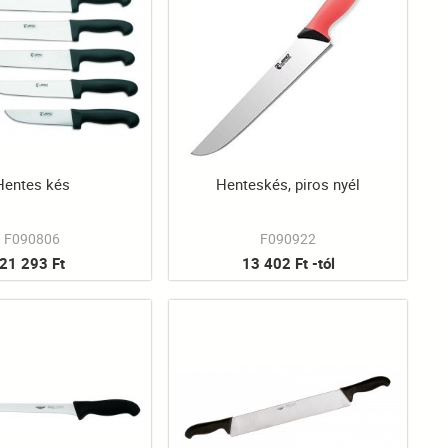
Hentes kés
Henteskés, piros nyél
F090806
F090922
21 293 Ft
13 402 Ft -tól