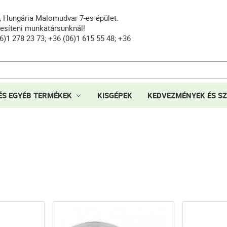
8, Hungária Malomudvar 7-es épület.
yesíteni munkatársunknál!
6)1 278 23 73; +36 (06)1 615 55 48; +36
ÉS EGYÉB TERMÉKEK
KISGÉPEK
KEDVEZMÉNYEK ÉS SZ