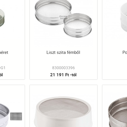
méret
Liszt szita fémből
Po
OG1
8300003396
ól
21 191 Ft -tól