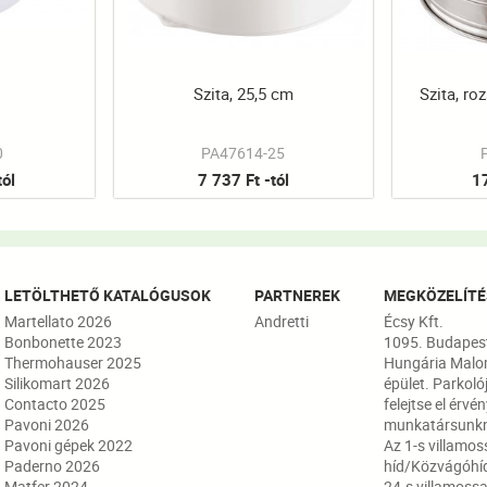
Szita, 25,5 cm
Szita, r
0
PA47614-25
tól
7 737 Ft -tól
17
LETÖLTHETŐ KATALÓGUSOK
PARTNEREK
MEGKÖZELÍTÉ
Martellato 2026
Andretti
Écsy Kft.
Bonbonette 2023
1095. Budapest,
Thermohauser 2025
Hungária Malo
Silikomart 2026
épület. Parkoló
Contacto 2025
felejtse el érvé
Pavoni 2026
munkatársunkn
Pavoni gépek 2022
Az 1-s villamos
Paderno 2026
híd/Közvágóhíd
Matfer 2024
24-s villamossa