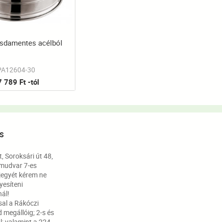
ozsdamentes acélból
PA12604-30
 789 Ft -tól
S
 Soroksári út 48,
mudvar 7-es
jegyét kérem ne
nyesíteni
ál!
sal a Rákóczi
 megállóig; 2-s és
l; valamint a 224-