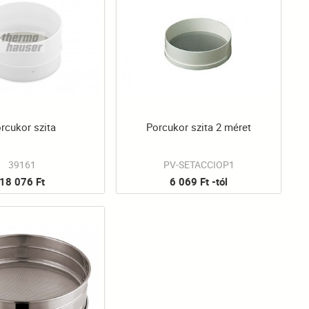
rcukor szita
Porcukor szita 2 méret
39161
PV-SETACCIOP1
18 076 Ft
6 069 Ft -tól