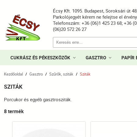
Écsy Kft. 1095. Budapest, Soroksári út 4
Parkolójegyét kérem ne felejtse el érvén
Telefonszám: +36 (06)1 425 23 68; +36 (0
(06)20 572 26 27
CUKRÁSZ ÉS PÉKESZKÖZÖK
GASZTRO
PAPÍR 
Kezdőoldal
Gasztro
Szűrők, sziták
Sziták
/
/
/
SZITÁK
Porcukor és egyéb gasztrosziták.
8 termék