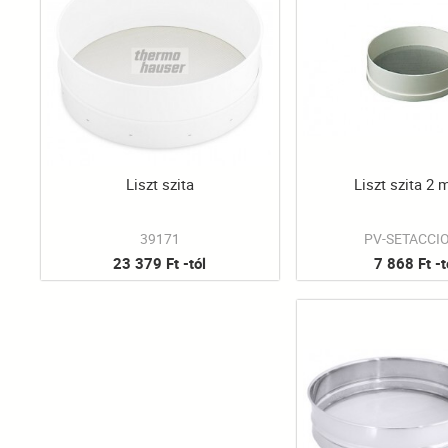
Liszt szita
Liszt szita 2 
39171
PV-SETACCI
23 379 Ft -tól
7 868 Ft -t