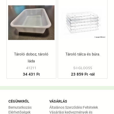
Tároló doboz, tároló
Tároló tálca és búra.
láda
41211
S-I-GLOO55
34 431 Ft
23 859 Ft -tól
CÉGÜNKRŐL
VÁSÁRLÁS
Bemutatkozás
Általános Szerződési Feltételek
Elérhetőségek
Vásárlási kedvezmények és