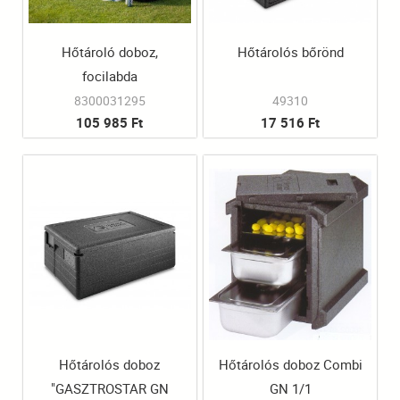
Hőtároló doboz,
Hőtárolós bőrönd
focilabda
8300031295
49310
105 985 Ft
17 516 Ft
Hőtárolós doboz
Hőtárolós doboz Combi
"GASZTROSTAR GN
GN 1/1