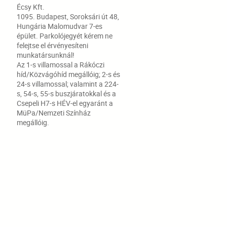
Écsy Kft.
1095. Budapest, Soroksári út 48,
Hungária Malomudvar 7-es
épület. Parkolójegyét kérem ne
felejtse el érvényesíteni
munkatársunknál!
Az 1-s villamossal a Rákóczi
híd/Közvágóhíd megállóig; 2-s és
24-s villamossal; valamint a 224-
s, 54-s, 55-s buszjáratokkal és a
Csepeli H7-s HÉV-el egyaránt a
MüPa/Nemzeti Színház
megállóig.