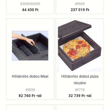
1/1"
8300040458
49668
44 430 Ft
237 019 Ft
Hőtárolós doboz Maxi
Hőtárolós doboz pizza
részére
49828
49778
82 760 Ft -tól
32 739 Ft -tól