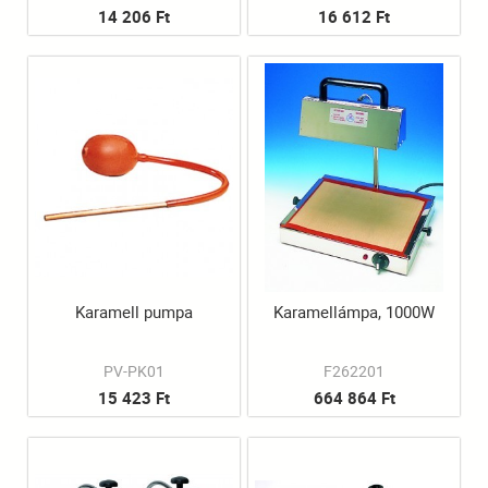
14 206 Ft
16 612 Ft
Karamell pumpa
Karamellámpa, 1000W
PV-PK01
F262201
15 423 Ft
664 864 Ft