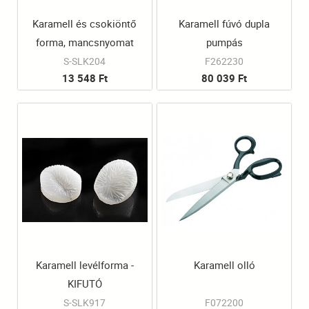
Karamell és csokiöntő
Karamell fúvó dupla
forma, mancsnyomat
pumpás
S-SLK204
F262230
13 548 Ft
80 039 Ft
Karamell levélforma -
Karamell olló
KIFUTÓ
S-SLK917
F072200