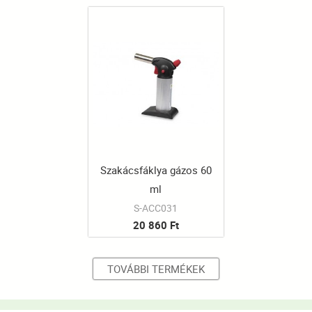
Szakácsfáklya gázos 60
ml
S-ACC031
20 860 Ft
TOVÁBBI TERMÉKEK