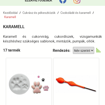
ELÉRHETŐSÉGEK
Kezdőoldal
Cukrász és pékeszközök
Csokoládé és karamell
/
/
/
Karamell
KARAMELL
Karamell és cukorvirág, cukordíszek, vizsgamunkák
készítéshez szükséges sablonok, mintázók, pumpák, ollók.
17 termék
Rendezés: