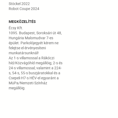
Stöckel 2022
Robot Coupe 2024
MEGKÖZELÍTÉS
Écsy Kft.
1095. Budapest, Soroksári út 48,
Hungária Malomudvar 7-es
épület. Parkolójegyét kérem ne
felejtse el érvényesíteni
munkatársunknál!
Az 1-s villamossal a Rákóczi
híd/Közvágóhíd megállóig; 2-s és
24-s villamossal; valamint a 224-
s, 54-s, 55-s buszjáratokkal és a
Csepeli H7-s HÉV-el egyaránt a
MüPa/Nemzeti Színház
megállóig.