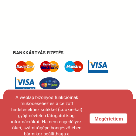
BANKKÁRTYÁS FIZETÉS
A weblap bizonyos funkcióinak
működéséhez és a célzott
Figyelem! A honlapunkon szereplő összes termék
hirdetésekhez sütikkel (cookie-kal)
gyűjt névtelen látogatottsági
fényképének engedélyünk nélküli felhasználása,
Megértettem
információkat. Ha nem engedélyezi
sokszorosítása, kiadványban való megjelentetése
őket, számítógépe böngészőjében
bármikor beállíthatja a
szigorúan tilos.