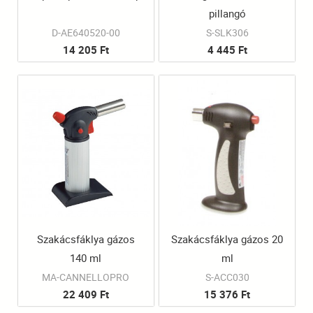
pillangó
D-AE640520-00
S-SLK306
14 205 Ft
4 445 Ft
Szakácsfáklya gázos
Szakácsfáklya gázos 20
140 ml
ml
MA-CANNELLOPRO
S-ACC030
22 409 Ft
15 376 Ft