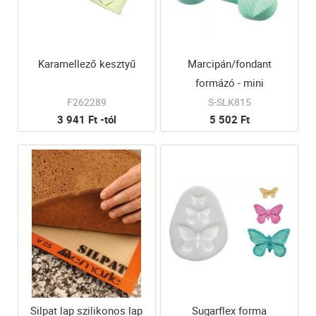
Karamellező kesztyű
Marcipán/fondant
formázó - mini
rózsalevél
F262289
S-SLK815
3 941 Ft -tól
5 502 Ft
Silpat lap szilikonos lap
Sugarflex forma