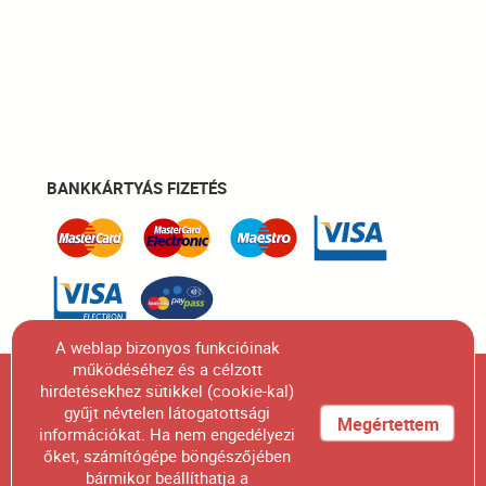
BANKKÁRTYÁS FIZETÉS
A weblap bizonyos funkcióinak
működéséhez és a célzott
Figyelem! A honlapunkon szereplő összes termék
hirdetésekhez sütikkel (cookie-kal)
gyűjt névtelen látogatottsági
fényképének engedélyünk nélküli felhasználása,
Megértettem
információkat. Ha nem engedélyezi
sokszorosítása, kiadványban való megjelentetése
őket, számítógépe böngészőjében
bármikor beállíthatja a
szigorúan tilos.