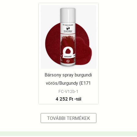
Bársony spray burgundi
vörös/Burgundy (E171
mentes)
FC-V12b-1
4 252 Ft -tól
TOVÁBBI TERMÉKEK