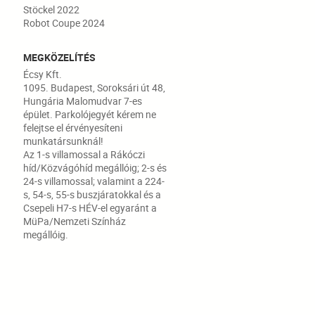
Stöckel 2022
Robot Coupe 2024
MEGKÖZELÍTÉS
Écsy Kft.
1095. Budapest, Soroksári út 48,
Hungária Malomudvar 7-es
épület. Parkolójegyét kérem ne
felejtse el érvényesíteni
munkatársunknál!
Az 1-s villamossal a Rákóczi
híd/Közvágóhíd megállóig; 2-s és
24-s villamossal; valamint a 224-
s, 54-s, 55-s buszjáratokkal és a
Csepeli H7-s HÉV-el egyaránt a
MüPa/Nemzeti Színház
megállóig.