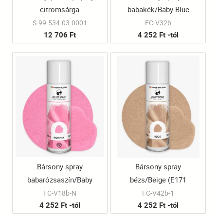
citromsárga
babakék/Baby Blue
(E171 mentes)
S-99.534.03.0001
FC-V32b
12 706 Ft
4 252 Ft -tól
Bársony spray
Bársony spray
babarózsaszín/Baby
bézs/Beige (E171
Pink (E171 mentes)
mentes)
FC-V18b-N
FC-V42b-1
4 252 Ft -tól
4 252 Ft -tól