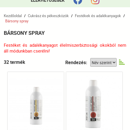
ELÉRHETŐSÉGEK
Kezdőoldal
Cukrász és pékeszközök
Festékek és adalékanyagok
/
/
/
Bársony spray
BÁRSONY SPRAY
Festéket és adalékanyagot élelmiszerbiztosági okokból nem
áll módunkban cserélni!
32 termék
Rendezés: