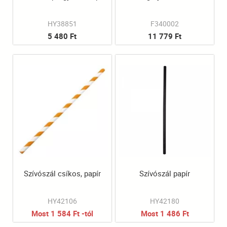
HY38851
F340002
5 480 Ft
11 779 Ft
Szívószál csíkos, papír
Szívószál papír
HY42106
HY42180
Most 1 584 Ft -tól
Most 1 486 Ft