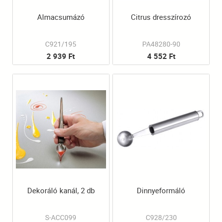
Almacsumázó
Citrus dresszírozó
C921/195
PA48280-90
2 939 Ft
4 552 Ft
Dekoráló kanál, 2 db
Dinnyeformáló
S-ACC099
C928/230