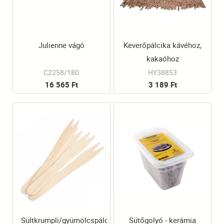
Julienne vágó
Keverőpálcika kávéhoz,
kakaóhoz
C2258/180
HY38853
16 565 Ft
3 189 Ft
Sültkrumpli/gyümölcspálcika
Sütőgolyó - kerámia