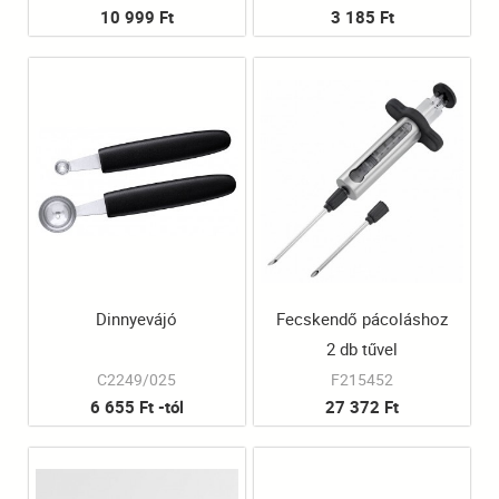
10 999 Ft
3 185 Ft
Dinnyevájó
Fecskendő pácoláshoz
2 db tűvel
C2249/025
F215452
6 655 Ft -tól
27 372 Ft