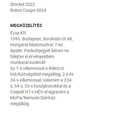
Stöckel 2022
Robot Coupe 2024
MEGKÖZELÍTÉS
Écsy Kft.
1095. Budapest, Soroksári út 48,
Hungária Malomudvar 7-es
épület. Parkolójegyét kérem ne
felejtse el érvényesíteni
munkatársunknál!
Az 1-s villamossal a Rákóczi
híd/Közvágóhíd megállóig; 2-s és
24-s villamossal; valamint a 224-
s, 54-s, 55-s buszjáratokkal és a
Csepeli H7-s HÉV-el egyaránt a
MüPa/Nemzeti Színház
megállóig.