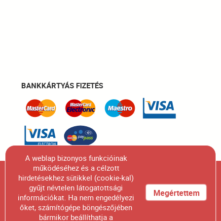
BANKKÁRTYÁS FIZETÉS
A weblap bizonyos funkcióinak
működéséhez és a célzott
Figyelem! A honlapunkon szereplő összes termék
hirdetésekhez sütikkel (cookie-kal)
gyűjt névtelen látogatottsági
fényképének engedélyünk nélküli felhasználása,
Megértettem
információkat. Ha nem engedélyezi
sokszorosítása, kiadványban való megjelentetése
őket, számítógépe böngészőjében
bármikor beállíthatja a
szigorúan tilos.