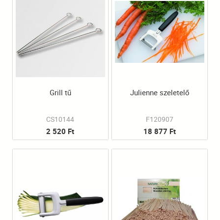
Grill tű
Julienne szeletelő
CS10144
F120907
2 520 Ft
18 877 Ft