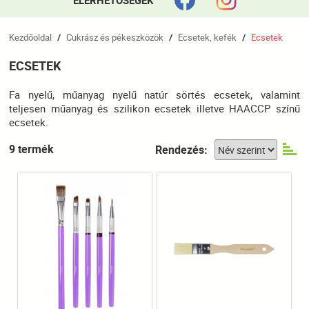
ELÉRHETŐSÉGEK
Kezdőoldal
Cukrász és pékeszközök
Ecsetek, kefék
Ecsetek
/
/
/
ECSETEK
Fa nyelű, műanyag nyelű natúr sörtés ecsetek, valamint
teljesen műanyag és szilikon ecsetek illetve HAACCP színű
ecsetek.
9 termék
Rendezés: