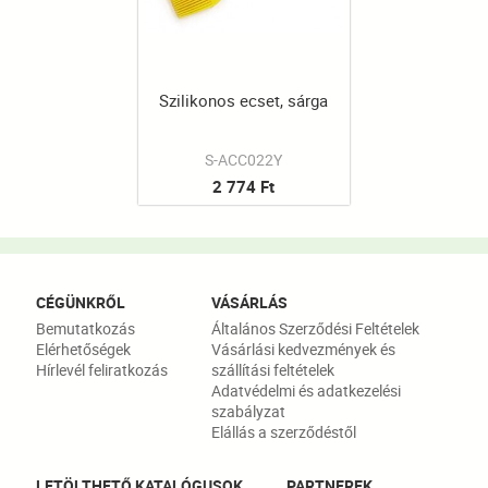
Szilikonos ecset, sárga
S-ACC022Y
2 774 Ft
CÉGÜNKRŐL
VÁSÁRLÁS
Bemutatkozás
Általános Szerződési Feltételek
Elérhetőségek
Vásárlási kedvezmények és
Hírlevél feliratkozás
szállítási feltételek
Adatvédelmi és adatkezelési
szabályzat
Elállás a szerződéstől
LETÖLTHETŐ KATALÓGUSOK
PARTNEREK