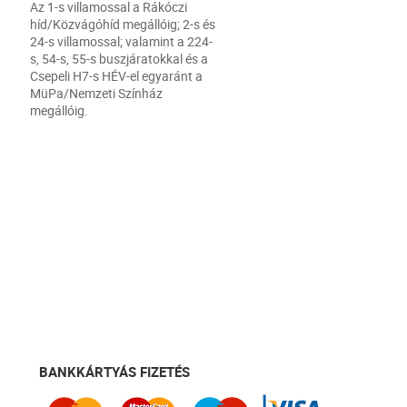
Az 1-s villamossal a Rákóczi
híd/Közvágóhíd megállóig; 2-s és
24-s villamossal; valamint a 224-
s, 54-s, 55-s buszjáratokkal és a
Csepeli H7-s HÉV-el egyaránt a
MüPa/Nemzeti Színház
megállóig.
BANKKÁRTYÁS FIZETÉS