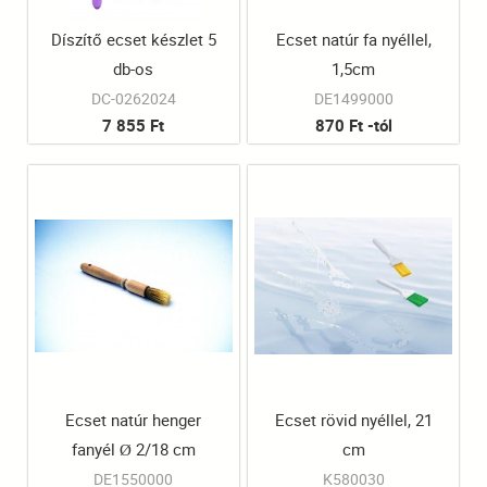
Díszítő ecset készlet 5
Ecset natúr fa nyéllel,
db-os
1,5cm
DC-0262024
DE1499000
7 855 Ft
870 Ft -tól
Ecset natúr henger
Ecset rövid nyéllel, 21
fanyél Ø 2/18 cm
cm
DE1550000
K580030