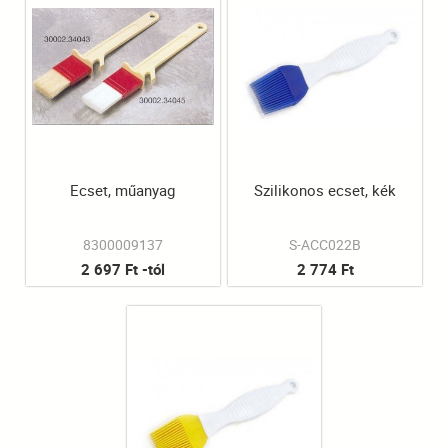
Ecset, műanyag
Szilikonos ecset, kék
8300009137
S-ACC022B
2 697 Ft -tól
2 774 Ft