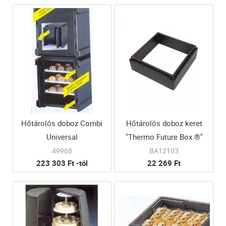
Hőtárolós doboz Combi
Hőtárolós doboz keret
Universal
"Thermo Future Box ®"
Midi
49968
BA12103
223 303 Ft -tól
22 269 Ft