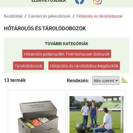
ELÉRHETŐSÉGEK
Kezdőoldal
Cukrász és pékeszközök
Hőtárolós és tárolódobozok
/
/
HŐTÁROLÓS ÉS TÁROLÓDOBOZOK
TOVÁBBI KATEGÓRIÁK
Hőtárolós polipropilén Thermohauser dobozok
Tárolódobozok
Hőtárolós és tárolódoboz kiegészítők
13 termék
Rendezés: