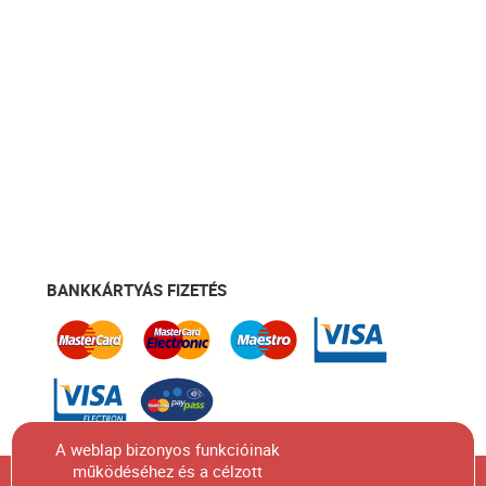
BANKKÁRTYÁS FIZETÉS
A weblap bizonyos funkcióinak
működéséhez és a célzott
Figyelem! A honlapunkon szereplő összes termék