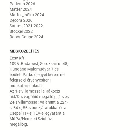
Paderno 2026
Matfer 2024
Matfer_InSitu 2024
Decora 2026
Santos 2021-2022
Stöckel 2022
Robot Coupe 2024
MEGKÖZELÍTÉS
Écsy Kft.
1095. Budapest, Soroksári út 48,
Hungária Malomudvar 7-es
épület. Parkolójegyét kérem ne
felejtse el érvényesíteni
munkatársunknál!
Az 1-s villamossal a Rákóczi
híd/Közvágóhíd megállóig; 2-s és
24-s villamossal; valamint a 224-
s, 54-s, 55-s buszjáratokkal és a
Csepeli H7-s HÉV-el egyaránt a
MüPa/Nemzeti Színház
megállóig.