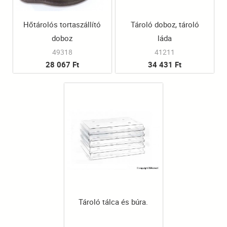
Hőtárolós tortaszállító
Tároló doboz, tároló
doboz
láda
49318
41211
28 067 Ft
34 431 Ft
Tároló tálca és búra.