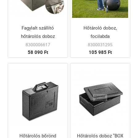
Fagylalt szállító
Hőtároló doboz,
hőtárolós doboz
focilabda
8300006617
8300031295
58 090 Ft
105 985 Ft
Hőtárolós bőrönd
Hőtárolós doboz "BOX