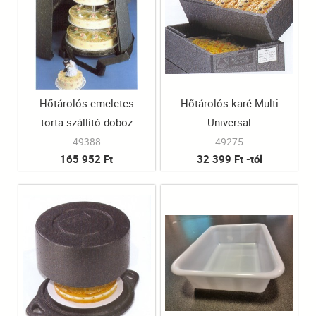
Hőtárolós emeletes
Hőtárolós karé Multi
torta szállító doboz
Universal
49388
49275
165 952 Ft
32 399 Ft -tól