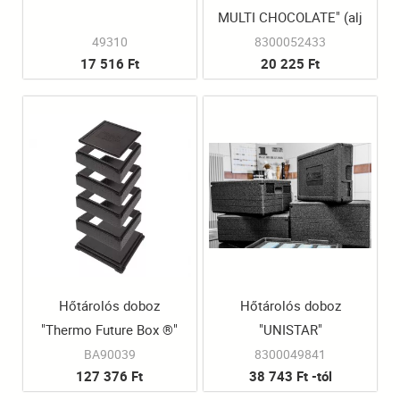
MULTI CHOCOLATE" (alj
és tető egyben)
49310
8300052433
17 516 Ft
20 225 Ft
Hőtárolós doboz
Hőtárolós doboz
"Thermo Future Box ®"
"UNISTAR"
Midi
BA90039
8300049841
127 376 Ft
38 743 Ft -tól