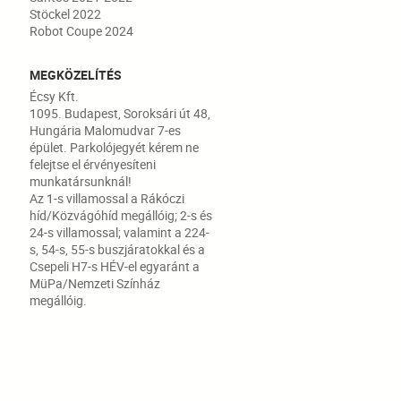
Stöckel 2022
Robot Coupe 2024
MEGKÖZELÍTÉS
Écsy Kft.
1095. Budapest, Soroksári út 48,
Hungária Malomudvar 7-es
épület. Parkolójegyét kérem ne
felejtse el érvényesíteni
munkatársunknál!
Az 1-s villamossal a Rákóczi
híd/Közvágóhíd megállóig; 2-s és
24-s villamossal; valamint a 224-
s, 54-s, 55-s buszjáratokkal és a
Csepeli H7-s HÉV-el egyaránt a
MüPa/Nemzeti Színház
megállóig.