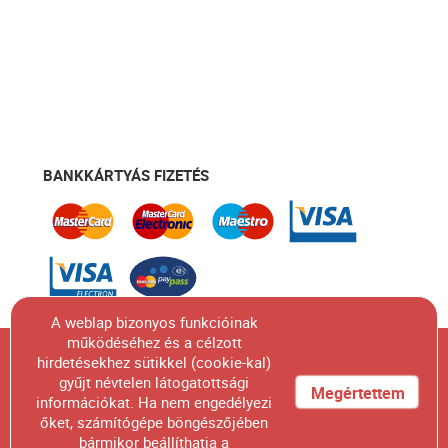
BANKKÁRTYÁS FIZETÉS
A weblap bizonyos funkcióinak
működéséhez és a célzott
Figyelem! A honlapunkon szereplő összes termék
hirdetésekhez sütikkel (cookie-kal)
gyűjt névtelen látogatottsági
fényképének engedélyünk nélküli felhasználása,
Megértettem
információkat. Ha nem engedélyezi
sokszorosítása, kiadványban való megjelentetése
őket, számítógépe böngészőjében
bármikor beállíthatja a
szigorúan tilos.