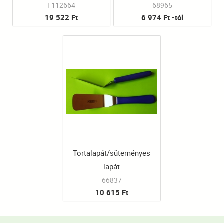
F112664
68965
19 522 Ft
6 974 Ft -tól
Tortalapát/süteményes
lapát
66837
10 615 Ft