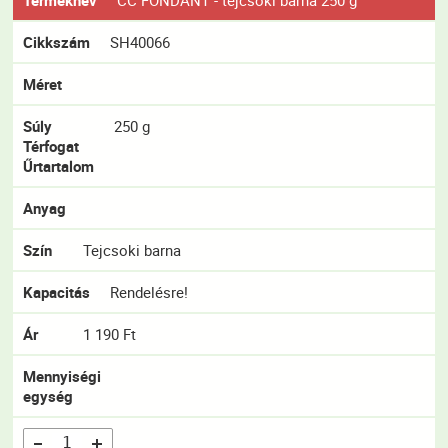
Terméknév
CC FONDANT - tejcsoki barna 250 g
Cikkszám
SH40066
Méret
Súly
250 g
Térfogat
Űrtartalom
Anyag
Szín
Tejcsoki barna
Kapacitás
Rendelésre!
Ár
1 190 Ft
Mennyiségi
egység