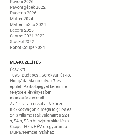
Pavoni 2026
Pavoni gépek 2022
Paderno 2026
Matfer 2024
Matfer_InSitu 2024
Decora 2026
Santos 2021-2022
Stöckel 2022
Robot Coupe 2024
MEGKÖZELÍTÉS
Écsy Kft.
1095. Budapest, Soroksári út 48,
Hungária Malomudvar 7-es
épület. Parkolójegyét kérem ne
felejtse el érvényesíteni
munkatársunknál!
Az 1-s villamossal a Rákóczi
híd/Közvágóhíd megállóig; 2-s és
24-s villamossal; valamint a 224-
s, 54-s, 55-s buszjáratokkal és a
Csepeli H7-s HÉV-el egyaránt a
MüPa/Nemzeti Színház