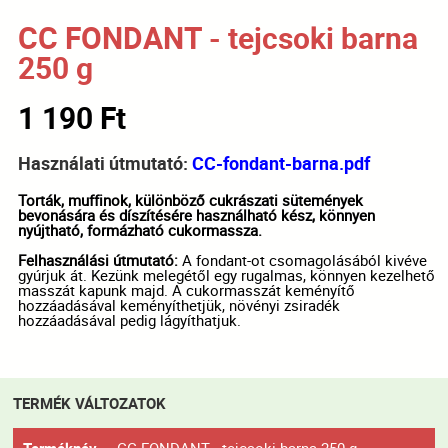
CC FONDANT - tejcsoki barna
250 g
1 190 Ft
Használati útmutató:
CC-fondant-barna.pdf
Torták, muffinok, különböző cukrászati sütemények
bevonására és díszítésére használható kész, könnyen
nyújtható, formázható cukormassza.
Felhasználási útmutató:
A fondant-ot csomagolásából kivéve
gyúrjuk át. Kezünk melegétől egy rugalmas, könnyen kezelhető
masszát kapunk majd. A cukormasszát keményítő
hozzáadásával keményíthetjük, növényi zsiradék
hozzáadásával pedig lágyíthatjuk.
TERMÉK VÁLTOZATOK