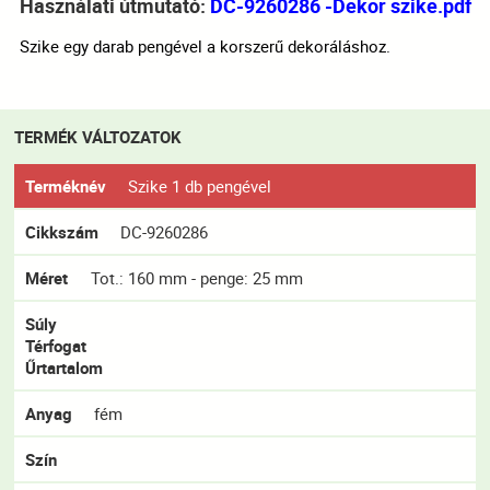
Használati útmutató:
DC-9260286 -Dekor szike.pdf
Szike egy darab pengével a korszerű dekoráláshoz.
TERMÉK VÁLTOZATOK
Terméknév
Szike 1 db pengével
Cikkszám
DC-9260286
Méret
Tot.: 160 mm - penge: 25 mm
Súly
Térfogat
Űrtartalom
Anyag
fém
Szín