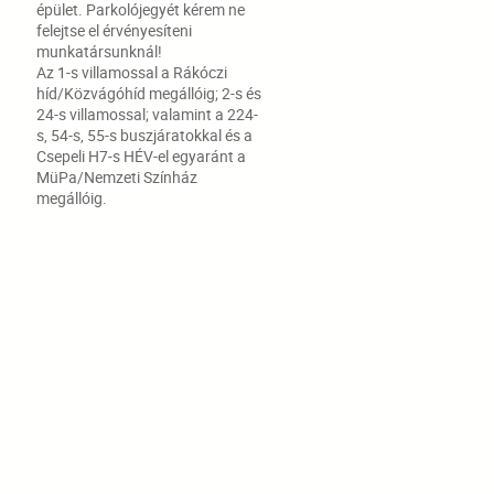
épület. Parkolójegyét kérem ne
felejtse el érvényesíteni
munkatársunknál!
Az 1-s villamossal a Rákóczi
híd/Közvágóhíd megállóig; 2-s és
24-s villamossal; valamint a 224-
s, 54-s, 55-s buszjáratokkal és a
Csepeli H7-s HÉV-el egyaránt a
MüPa/Nemzeti Színház
megállóig.