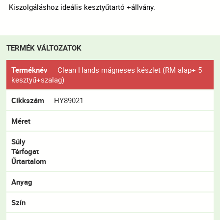
Kiszolgáláshoz ideális kesztyűtartó +állvány.
TERMÉK VÁLTOZATOK
Terméknév
Clean Hands mágneses készlet (RM alap+ 5
kesztyű+szalag)
Cikkszám
HY89021
Méret
Súly
Térfogat
Űrtartalom
Anyag
Szín