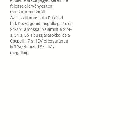
épület. Parkolójegyét kérem ne
felejtse el érvényesíteni
munkatársunknál!
Az 1-s villamossal a Rákóczi
híd/Közvágóhíd megállóig; 2-s és
24-s villamossal; valamint a 224-
s, 54-s, 55-s buszjáratokkal és a
Csepeli H7-s HÉV-el egyaránt a
MüPa/Nemzeti Színház
megállóig.