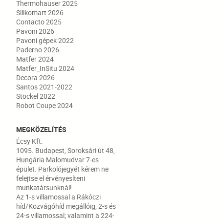
Thermohauser 2025
Silikomart 2026
Contacto 2025
Pavoni 2026
Pavoni gépek 2022
Paderno 2026
Matfer 2024
Matfer_InSitu 2024
Decora 2026
Santos 2021-2022
Stöckel 2022
Robot Coupe 2024
MEGKÖZELÍTÉS
Écsy Kft.
1095. Budapest, Soroksári út 48,
Hungária Malomudvar 7-es
épület. Parkolójegyét kérem ne
felejtse el érvényesíteni
munkatársunknál!
Az 1-s villamossal a Rákóczi
híd/Közvágóhíd megállóig; 2-s és
24-s villamossal; valamint a 224-