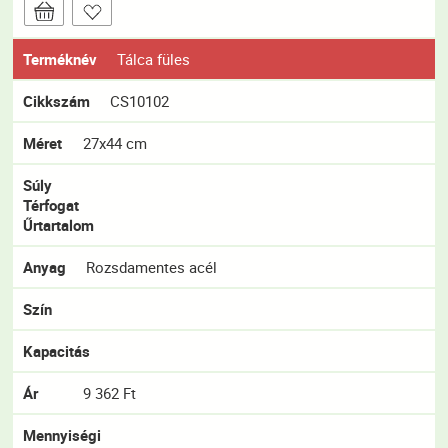
Terméknév
Tálca füles
Cikkszám
CS10102
Méret
27x44 cm
Súly
Térfogat
Űrtartalom
Anyag
Rozsdamentes acél
Szín
Kapacitás
Ár
9 362 Ft
Mennyiségi