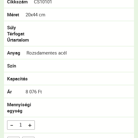
Cikkszám
CS10101
Méret
20x44 cm
Súly
Térfogat
Űrtartalom
Anyag
Rozsdamentes acél
Szín
Kapacitás
Ár
8 076 Ft
Mennyiségi
egység