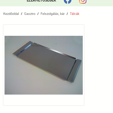
ELÉRHETŐSÉGEK
Kezdőoldal
Gasztro
Felszolgálás, bár
Tálcák
/
/
/