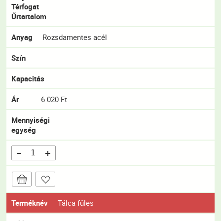
Térfogat
Űrtartalom
Anyag
Rozsdamentes acél
Szín
Kapacitás
Ár
6 020 Ft
Mennyiségi
egység
Terméknév
Tálca füles