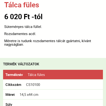
Tálca füles
6 020 Ft -tól
Süteményes tálca füllel.
Rozsdamentes acél.
Méretre is tudunk rozsdamentes tálcát gyártatni, kívánt
nagyságban.
TERMÉK VÁLTOZATOK
Terméknév
Tálca füles
Cikkszám
CS10100
Méret
14,5 x44 cm
Súly