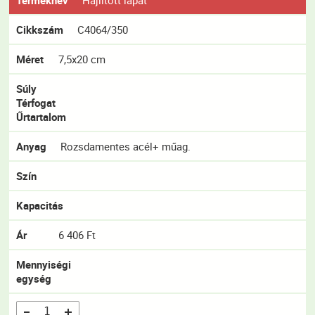
Terméknév
Hajlított lapát
Cikkszám
C4064/350
Méret
7,5x20 cm
Súly
Térfogat
Űrtartalom
Anyag
Rozsdamentes acél+ műag.
Szín
Kapacitás
Ár
6 406 Ft
Mennyiségi
egység