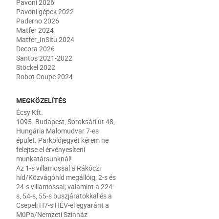
Pavoni 2026
Pavoni gépek 2022
Paderno 2026
Matfer 2024
Matfer_InSitu 2024
Decora 2026
Santos 2021-2022
Stöckel 2022
Robot Coupe 2024
MEGKÖZELÍTÉS
Écsy Kft.
1095. Budapest, Soroksári út 48,
Hungária Malomudvar 7-es
épület. Parkolójegyét kérem ne
felejtse el érvényesíteni
munkatársunknál!
Az 1-s villamossal a Rákóczi
híd/Közvágóhíd megállóig; 2-s és
24-s villamossal; valamint a 224-
s, 54-s, 55-s buszjáratokkal és a
Csepeli H7-s HÉV-el egyaránt a
MüPa/Nemzeti Színház