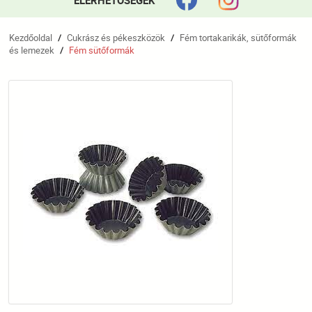
ELÉRHETŐSÉGEK
Kezdőoldal
Cukrász és pékeszközök
Fém tortakarikák, sütőformák
/
/
és lemezek
Fém sütőformák
/