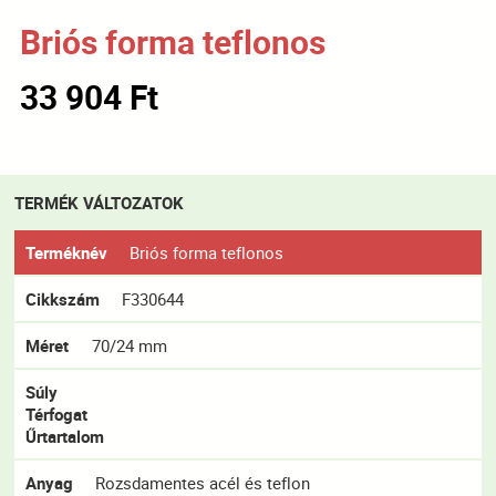
Briós forma teflonos
33 904 Ft
TERMÉK VÁLTOZATOK
Terméknév
Briós forma teflonos
Cikkszám
F330644
Méret
70/24 mm
Súly
Térfogat
Űrtartalom
Anyag
Rozsdamentes acél és teflon