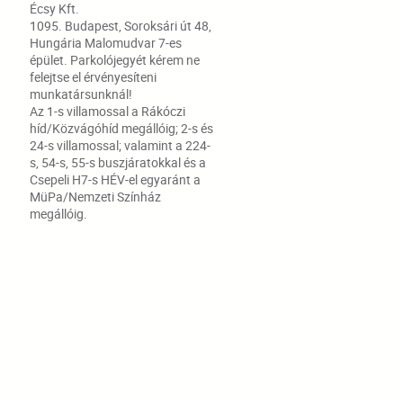
Écsy Kft.
1095. Budapest, Soroksári út 48,
Hungária Malomudvar 7-es
épület. Parkolójegyét kérem ne
felejtse el érvényesíteni
munkatársunknál!
Az 1-s villamossal a Rákóczi
híd/Közvágóhíd megállóig; 2-s és
24-s villamossal; valamint a 224-
s, 54-s, 55-s buszjáratokkal és a
Csepeli H7-s HÉV-el egyaránt a
MüPa/Nemzeti Színház
megállóig.