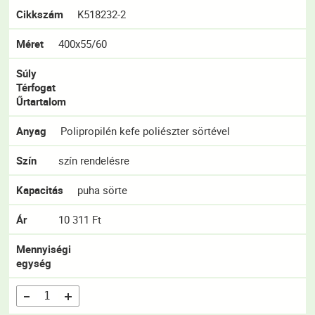
Cikkszám
K518232-2
Méret
400x55/60
Súly
Térfogat
Űrtartalom
Anyag
Polipropilén kefe poliészter sörtével
Szín
szín rendelésre
Kapacitás
puha sörte
Ár
10 311 Ft
Mennyiségi
egység