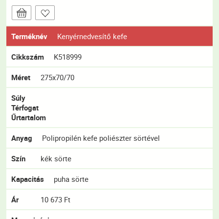
Terméknév
Kenyérnedvesítő kefe
Cikkszám
K518999
Méret
275x70/70
Súly
Térfogat
Űrtartalom
Anyag
Polipropilén kefe poliészter sörtével
Szín
kék sörte
Kapacitás
puha sörte
Ár
10 673 Ft