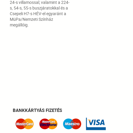
24-s villamossal; valamint a 224-
s, 54-s, 55-s buszjáratokkal és a
Csepeli H7-s HÉV-el egyaránt a
MüPa/Nemzeti Színház
megállóig.
BANKKÁRTYÁS FIZETÉS