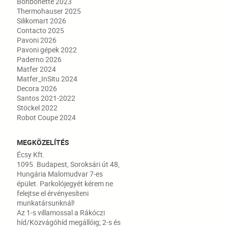
Bonbonette 2023
Thermohauser 2025
Silikomart 2026
Contacto 2025
Pavoni 2026
Pavoni gépek 2022
Paderno 2026
Matfer 2024
Matfer_InSitu 2024
Decora 2026
Santos 2021-2022
Stöckel 2022
Robot Coupe 2024
MEGKÖZELÍTÉS
Écsy Kft.
1095. Budapest, Soroksári út 48,
Hungária Malomudvar 7-es
épület. Parkolójegyét kérem ne
felejtse el érvényesíteni
munkatársunknál!
Az 1-s villamossal a Rákóczi
híd/Közvágóhíd megállóig; 2-s és