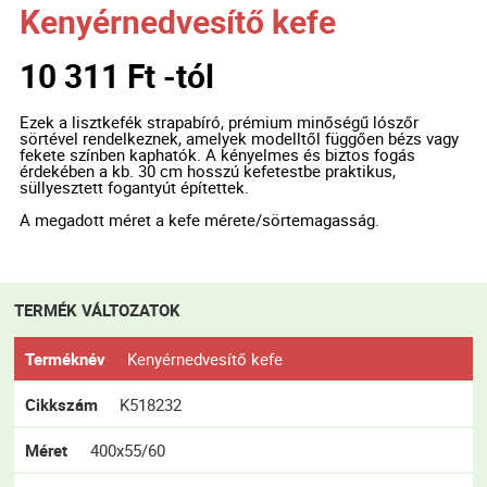
Kenyérnedvesítő kefe
10 311 Ft -tól
Ezek a lisztkefék strapabíró, prémium minőségű lószőr
sörtével rendelkeznek, amelyek modelltől függően bézs vagy
fekete színben kaphatók. A kényelmes és biztos fogás
érdekében a kb. 30 cm hosszú kefetestbe praktikus,
süllyesztett fogantyút építettek.
A megadott méret a kefe mérete/sörtemagasság.
TERMÉK VÁLTOZATOK
Terméknév
Kenyérnedvesítő kefe
Cikkszám
K518232
Méret
400x55/60