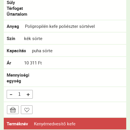
Súly
Térfogat
Űrtartalom
Anyag
Polipropilén kefe poliészter sörtével
Szín
kék sörte
Kapacitás
puha sörte
Ár
10 311 Ft
Mennyiségi
egység
Terméknév
Kenyérnedvesítő kefe